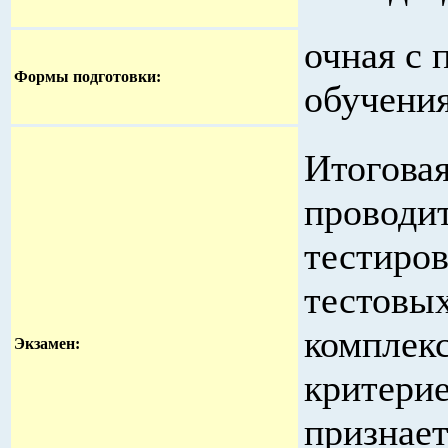
очная с 
Формы подготовки:
обучения
Итоговая
проводи
тестиров
тестовы
комплек
Экзамен:
критери
признает