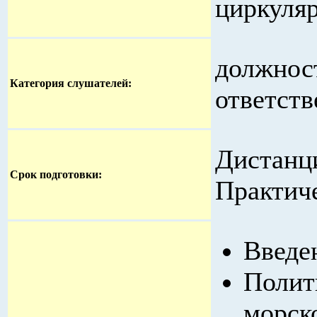
циркуляр
должнос
Категория слушателей:
ответств
Дистанци
Срок подготовки:
Практиче
Введе
Полит
морск